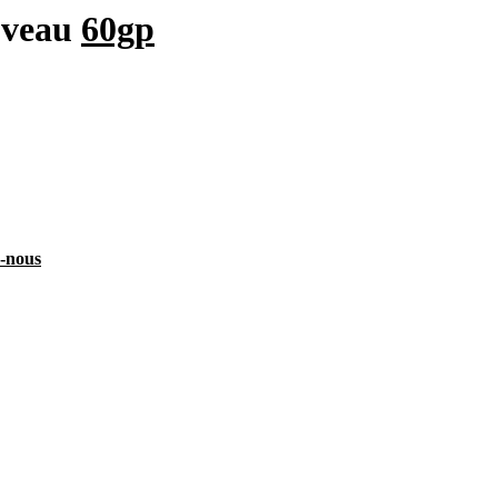
uveau
60gp
z-nous