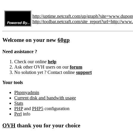
http://uptime.netcraft.com/up/graph?site=www.dupont
http://toolbar.netcraft.com/site_report?url=http://www
Welcome on your new
60gp
Need assistance ?
Check our online
help
Ask other OVH users on our
forum
No solution yet ? Contact online
support
Your tools
Phpmyadmin
Current disk and bandwith usage
Stats
PHP
and
PHP5
configuration
Perl
info
OVH
thank you for your choice